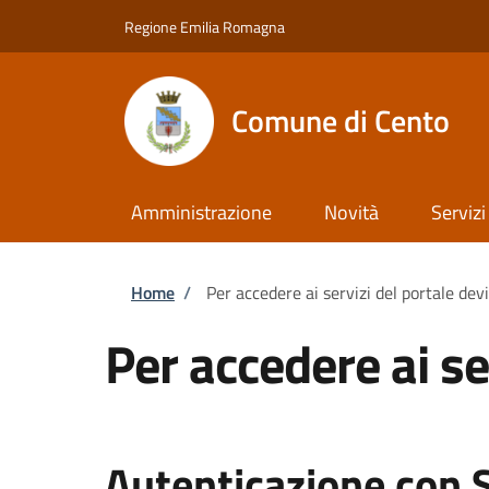
Salta al contenuto principale
Skip to footer content
Regione Emilia Romagna
Comune di Cento
Amministrazione
Novità
Servizi
Briciole di pane
Home
/
Per accedere ai servizi del portale dev
Per accedere ai se
Autenticazione con 