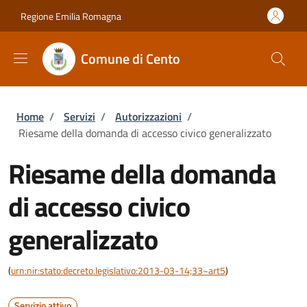
Salta al contenuto principale
Skip to footer content
Regione Emilia Romagna
Comune di Cento
Briciole di pane
Home
/
Servizi
/
Autorizzazioni
/
Riesame della domanda di accesso civico generalizzato
Riesame della domanda
di accesso civico
generalizzato
(
urn:nir:stato:decreto.legislativo:2013-03-14;33~art5
)
Servizio attivo