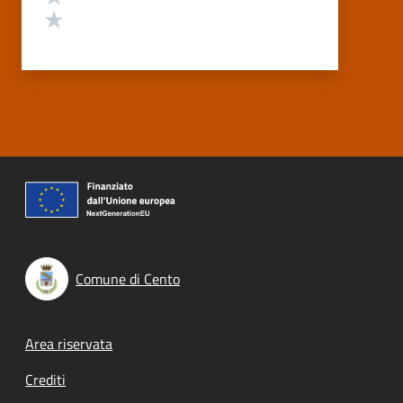
Valuta 1 stelle su 5
Comune di Cento
Footer menu
Area riservata
Crediti