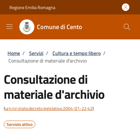
Salta al contenuto principale
Skip to footer content
Regione Emilia Romagna
Comune di Cento
Briciole di pane
Home
/
Servizi
/
Cultura e tempo libero
/
Consultazione di materiale d'archivio
Consultazione di
materiale d'archivio
(
urn:nir:stato:decreto.legislativo:2004-01-22;42
)
Servizio attivo