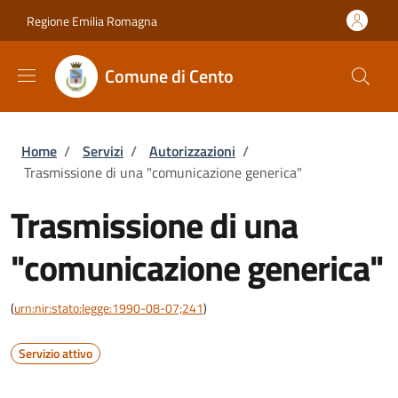
Salta al contenuto principale
Skip to footer content
Regione Emilia Romagna
Comune di Cento
Briciole di pane
Home
/
Servizi
/
Autorizzazioni
/
Trasmissione di una "comunicazione generica"
Trasmissione di una
"comunicazione generica"
(
urn:nir:stato:legge:1990-08-07;241
)
Servizio attivo