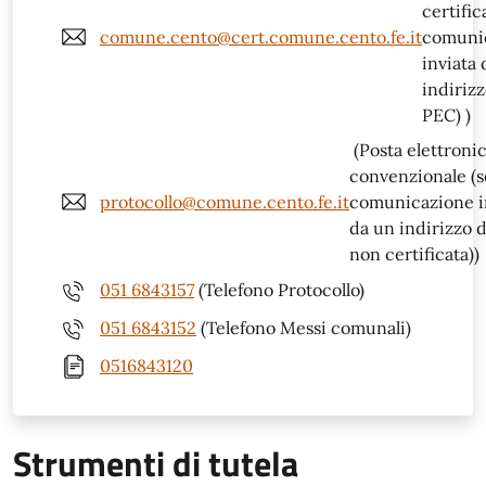
certific
comune.cento@cert.comune.cento.fe.it
comuni
inviata
indirizz
PEC) )
(Posta elettroni
convenzionale (s
protocollo@comune.cento.fe.it
comunicazione i
da un indirizzo d
non certificata))
051 6843157
(Telefono Protocollo)
051 6843152
(Telefono Messi comunali)
0516843120
Strumenti di tutela