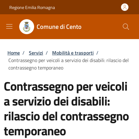
Salta al contenuto principale
Skip to footer content
Regione Emilia Romagna
Comune di Cento
Briciole di pane
Home
/
Servizi
/
Mobilità e trasporti
/
Contrassegno per veicoli a servizio dei disabili: rilascio del
contrassegno temporaneo
Contrassegno per veicoli
a servizio dei disabili:
rilascio del contrassegno
temporaneo