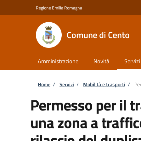
Salta al contenuto principale
Skip to footer content
Regione Emilia Romagna
Comune di Cento
Amministrazione
Novità
Servizi
Briciole di pane
Home
/
Servizi
/
Mobilità e trasporti
/
Per
Permesso per il tr
una zona a traffic
rilascio del dupli