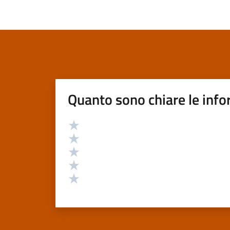
Quanto sono chiare le info
Valutazione
Valuta 5 stelle su 5
Valuta 4 stelle su 5
Valuta 3 stelle su 5
Valuta 2 stelle su 5
Valuta 1 stelle su 5