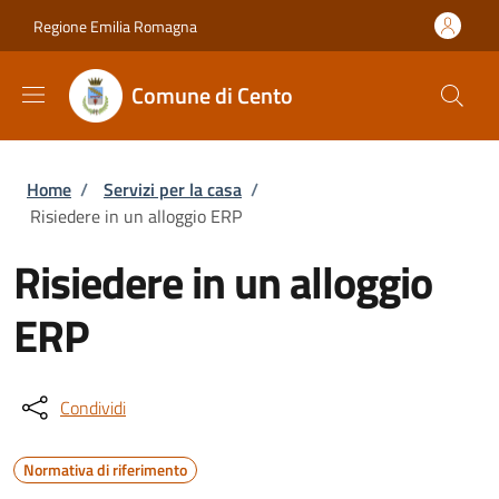
Salta al contenuto principale
Skip to footer content
Regione Emilia Romagna
Comune di Cento
Briciole di pane
Home
/
Servizi per la casa
/
Risiedere in un alloggio ERP
Risiedere in un alloggio
ERP
Condividi
Normativa di riferimento