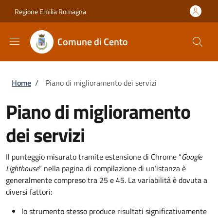
Salta al contenuto principale
Skip to footer content
Regione Emilia Romagna
Comune di Cento
Briciole di pane
Home
/
Piano di miglioramento dei servizi
Piano di miglioramento
dei servizi
Il punteggio misurato tramite estensione di Chrome “
Google
Lighthouse
” nella pagina di compilazione di un’istanza è
generalmente compreso tra 25 e 45. La variabilità è dovuta a
diversi fattori:
lo strumento stesso produce risultati significativamente