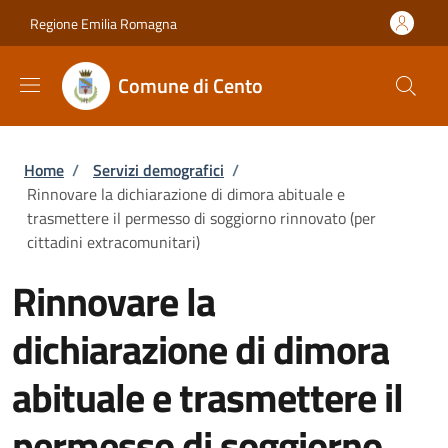
Salta al contenuto principale
Skip to footer content
Regione Emilia Romagna
Comune di Cento
Briciole di pane
Home
/
Servizi demografici
/
Rinnovare la dichiarazione di dimora abituale e
trasmettere il permesso di soggiorno rinnovato (per
cittadini extracomunitari)
Rinnovare la
dichiarazione di dimora
abituale e trasmettere il
permesso di soggiorno