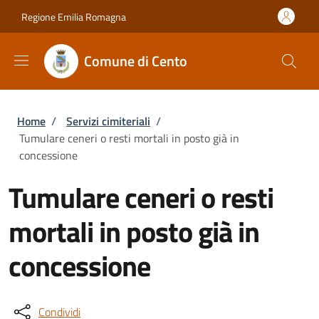
Salta al contenuto principale
Skip to footer content
Regione Emilia Romagna
Comune di Cento
Briciole di pane
Home
/
Servizi cimiteriali
/
Tumulare ceneri o resti mortali in posto già in
concessione
Tumulare ceneri o resti
mortali in posto già in
concessione
Condividi