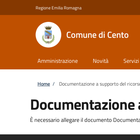
Salta al contenuto principale
Skip to footer content
Regione Emilia Romagna
Comune di Cento
Amministrazione
Novità
Servizi
Briciole di pane
Home
/
Documentazione a supporto del ricors
Documentazione a
È necessario allegare il documento Documentazi