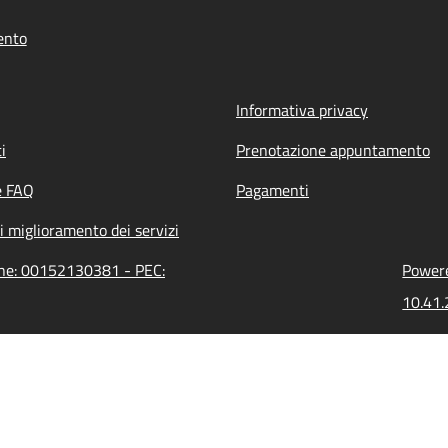
ento
Informativa privacy
i
Prenotazione appuntamento
e FAQ
Pagamenti
i miglioramento dei servizi
ione: 00152130381 - PEC:
Powere
10.41.