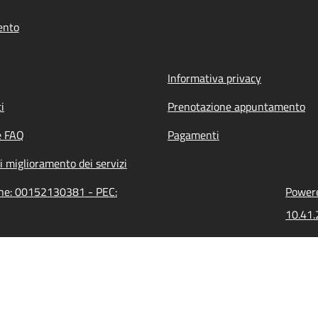
ento
Informativa privacy
i
Prenotazione appuntamento
e FAQ
Pagamenti
i miglioramento dei servizi
ione: 00152130381 - PEC:
Powere
10.41.