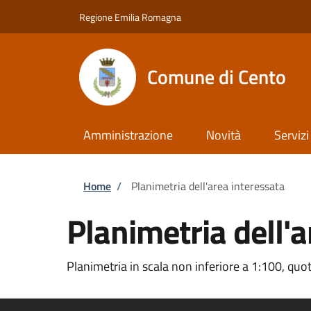
Salta al contenuto principale
Skip to footer content
Regione Emilia Romagna
Comune di Cento
Amministrazione
Novità
Servizi
Briciole di pane
Home
/
Planimetria dell'area interessata
Planimetria dell'a
Planimetria in scala non inferiore a 1:100, quot