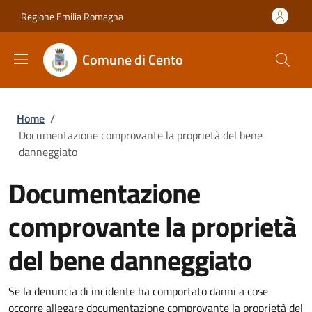
Salta al contenuto principale
Skip to footer content
Regione Emilia Romagna
Comune di Cento
Briciole di pane
Home
/
Documentazione comprovante la proprietà del bene
danneggiato
Documentazione
comprovante la proprietà
del bene danneggiato
Se la denuncia di incidente ha comportato danni a cose
occorre allegare documentazione comprovante la proprietà del