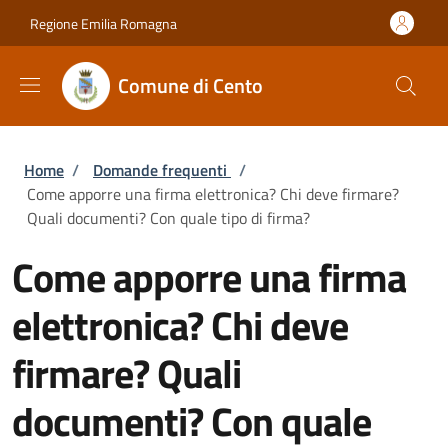
Salta al contenuto principale
Skip to footer content
Regione Emilia Romagna
Comune di Cento
Briciole di pane
Home
/
Domande frequenti
/
Come apporre una firma elettronica? Chi deve firmare?
Quali documenti? Con quale tipo di firma?
Come apporre una firma
elettronica? Chi deve
firmare? Quali
documenti? Con quale