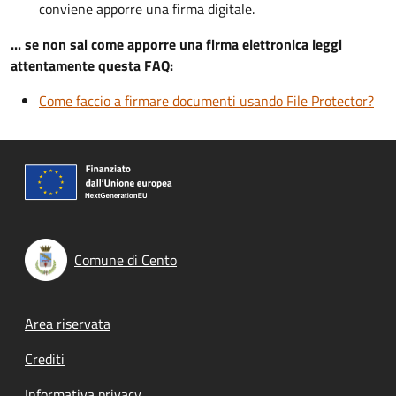
conviene apporre una firma digitale.
... se non sai come apporre una firma elettronica leggi
attentamente questa FAQ:
Come faccio a firmare documenti usando File Protector?
Comune di Cento
Footer menu
Area riservata
Crediti
Informativa privacy