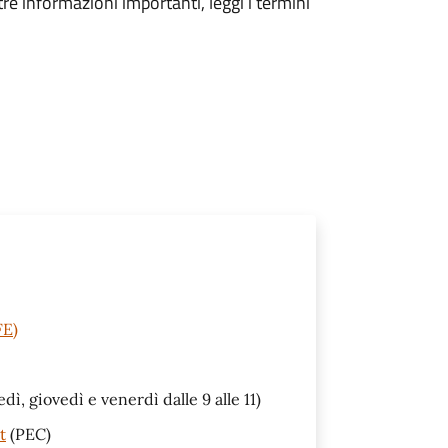
tre informazioni importanti, leggi i termini
FE)
ì, giovedì e venerdì dalle 9 alle 11)
t
(PEC)