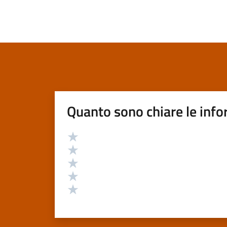
Quanto sono chiare le info
Valutazione
Valuta 5 stelle su 5
Valuta 4 stelle su 5
Valuta 3 stelle su 5
Valuta 2 stelle su 5
Valuta 1 stelle su 5