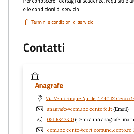
Per conoscere i dettagli di scadenze, requisiti e al
e le condizioni di servizio.
Termini e condizioni di servizio
Contatti
Anagrafe
Via Venticinque Aprile, 1 44042 Cento (
anagrafe@comune.cento.fe.it
(Email)
051 6843310
(Centralino anagrafe: marted
comune.cento@cert.comune.cento.fe.i