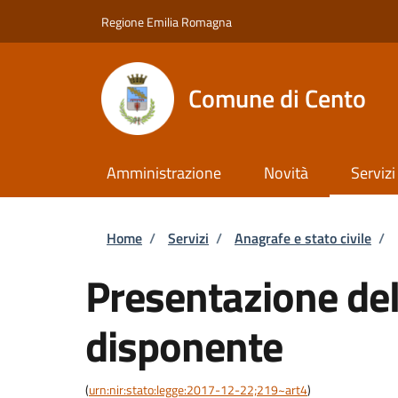
Salta al contenuto principale
Skip to footer content
Regione Emilia Romagna
Comune di Cento
Amministrazione
Novità
Servizi
Briciole di pane
Home
/
Servizi
/
Anagrafe e stato civile
/
Presentazione del
disponente
(
urn:nir:stato:legge:2017-12-22;219~art4
)