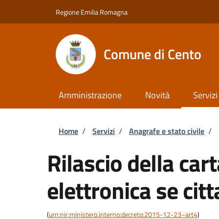
Salta al contenuto principale
Skip to footer content
Regione Emilia Romagna
Comune di Cento
Amministrazione
Novità
Servizi
Briciole di pane
Home
/
Servizi
/
Anagrafe e stato civile
/
Rilascio della cart
elettronica se cit
(
urn:nir:ministero.interno:decreto:2015-12-23~art4
)