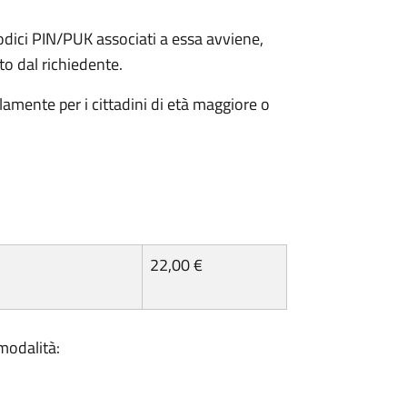
odici PIN/PUK associati a essa avviene,
ato dal richiedente.
olamente per i cittadini di età maggiore o
22,00 €
 modalità: