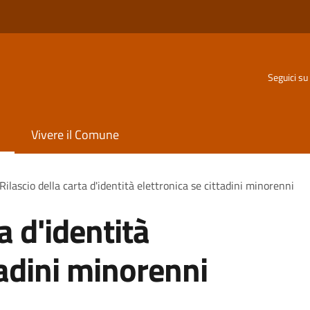
Seguici su
Vivere il Comune
Rilascio della carta d'identità elettronica se cittadini minorenni
a d'identità
tadini minorenni