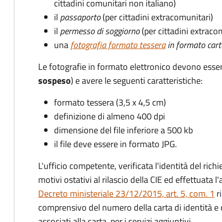
cittadini comunitari non italiano)
il
passaporto
(per cittadini extracomunitari)
il
permesso di soggiorno
(per cittadini extraco
una
fotografia formato tessera
in formato cart
Le fotografie in formato elettronico devono esse
sospeso
) e avere le seguenti caratteristiche:
formato tessera (3,5 x 4,5 cm)
definizione di almeno 400 dpi
dimensione del file inferiore a 500 kb
il file deve essere in formato JPG.
L'ufficio competente, verificata l'identità del rich
motivi ostativi al rilascio della CIE ed effettuata 
Decreto ministeriale 23/12/2015, art. 5, com. 1
ri
comprensivo del numero della carta di identità e 
associati alla carta, per i servizi aggiuntivi.