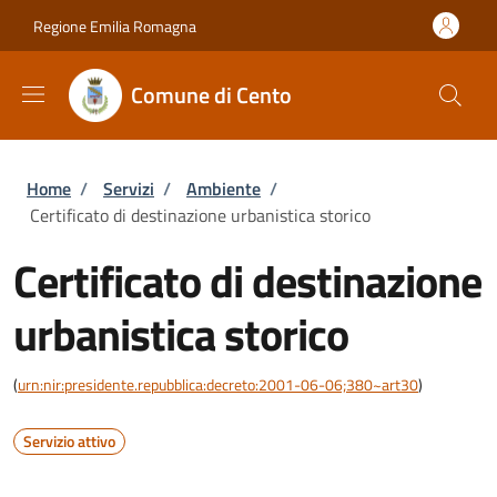
Salta al contenuto principale
Skip to footer content
Regione Emilia Romagna
Comune di Cento
Briciole di pane
Home
/
Servizi
/
Ambiente
/
Certificato di destinazione urbanistica storico
Certificato di destinazione
urbanistica storico
(
urn:nir:presidente.repubblica:decreto:2001-06-06;380~art30
)
Servizio attivo