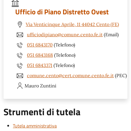
Ufficio di Piano Distretto Ovest
Via Venticinque Aprile, 11 44042 Cento (FE)
ufficiodipiano@comune.cento.fe.it
(Email)
051 6843170
(Telefono)
051 6843168
(Telefono)
051 6843371
(Telefono)
comune.cento@cert.comune.cento.fe.it
(PEC)
Mauro
Zuntini
Strumenti di tutela
Tutela amministrativa