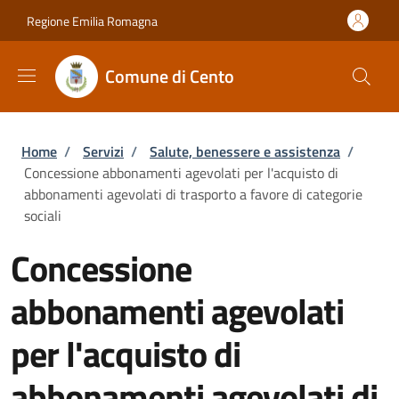
Salta al contenuto principale
Skip to footer content
Regione Emilia Romagna
Comune di Cento
Briciole di pane
Home
/
Servizi
/
Salute, benessere e assistenza
/
Concessione abbonamenti agevolati per l'acquisto di
abbonamenti agevolati di trasporto a favore di categorie
sociali
Concessione
abbonamenti agevolati
per l'acquisto di
abbonamenti agevolati di