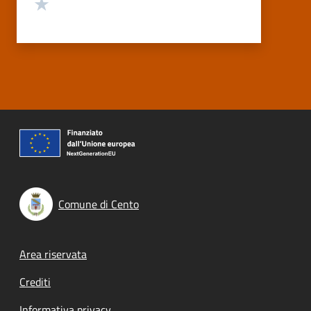
Valuta 1 stelle su 5
Comune di Cento
Footer menu
Area riservata
Crediti
Informativa privacy