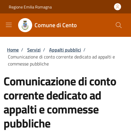
Salta al contenuto principale
Skip to footer content
Regione Emilia Romagna
Comune di Cento
Briciole di pane
Home
/
Servizi
/
Appalti pubblici
/
Comunicazione di conto corrente dedicato ad appalti e
commesse pubbliche
Comunicazione di conto
corrente dedicato ad
appalti e commesse
pubbliche