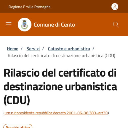
Salta al contenuto principale
Skip to footer content
Regione Emilia Romagna
Comune di Cento
Briciole di pane
Home
/
Servizi
/
Catasto e urbanistica
/
Rilascio del certificato di destinazione urbanistica (CDU)
Rilascio del certificato di
destinazione urbanistica
(CDU)
(
urn:nir:presidente.repubblica:decreto:2001-06-06;380~art30
)
Servizio attivo