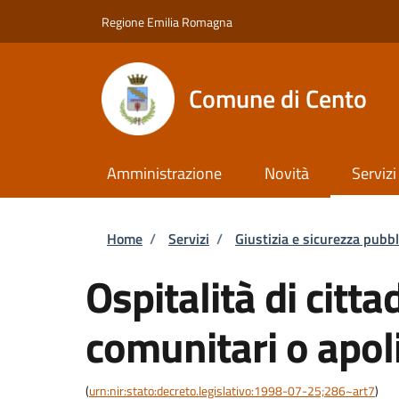
Salta al contenuto principale
Skip to footer content
Regione Emilia Romagna
Comune di Cento
Amministrazione
Novità
Servizi
Briciole di pane
Home
/
Servizi
/
Giustizia e sicurezza pubbl
Ospitalità di citta
comunitari o apol
(
urn:nir:stato:decreto.legislativo:1998-07-25;286~art7
)