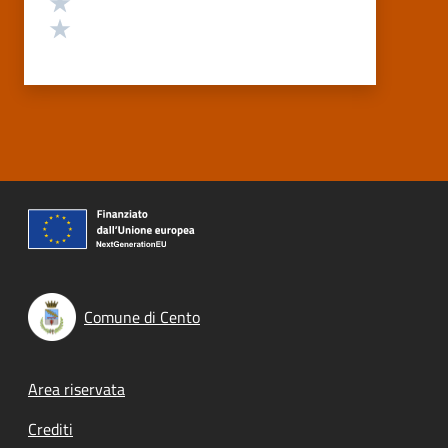
Valuta 1 stelle su 5
Comune di Cento
Footer menu
Area riservata
Crediti