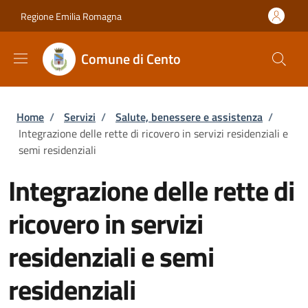
Salta al contenuto principale
Skip to footer content
Regione Emilia Romagna
Comune di Cento
Briciole di pane
Home
/
Servizi
/
Salute, benessere e assistenza
/
Integrazione delle rette di ricovero in servizi residenziali e
semi residenziali
Integrazione delle rette di
ricovero in servizi
residenziali e semi
residenziali